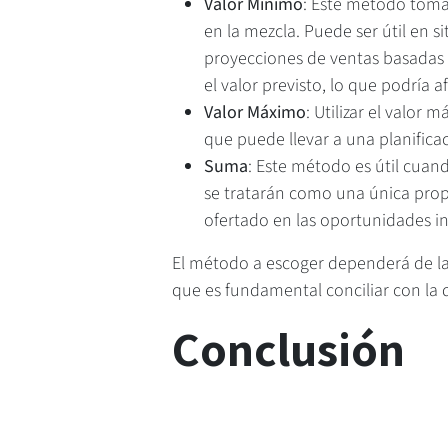
Valor Mínimo
: Este método toma
en la mezcla. Puede ser útil en s
proyecciones de ventas basadas
el valor previsto, lo que podría a
Valor Máximo
: Utilizar el valor
que puede llevar a una planificac
Suma
: Este método es útil cuand
se tratarán como una única propu
ofertado en las oportunidades i
El método a escoger dependerá de la 
que es fundamental conciliar con la 
Conclusión
La falta de claridad en el método de
Al igual que un médico necesita ente