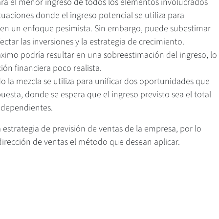
rá el menor ingreso de todos los elementos involucrados
ituaciones donde el ingreso potencial se utiliza para
 en un enfoque pesimista. Sin embargo, puede subestimar
fectar las inversiones y la estrategia de crecimiento.
 máximo podría resultar en una sobreestimación del ingreso, lo
ión financiera poco realista.
o la mezcla se utiliza para unificar dos oportunidades que
esta, donde se espera que el ingreso previsto sea el total
ndependientes.
estrategia de previsión de ventas de la empresa, por lo
dirección de ventas el método que desean aplicar.
 mezcla adecuado para cada situación puede ser perjudicial.
nder la enfermedad de un paciente antes de prescribir un