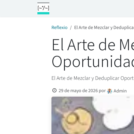
Ir al contenido
Inicio
Servicios
Blog
Empleos
Reflexio
El Arte de Mezclar y Dedupli
El Arte de M
Oportunida
El Arte de Mezclar y Deduplicar Opo
29 de mayo de 2026
por
Admin