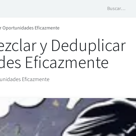
Contáctanos
Trayectoria
Odoo Apps
car Oportunidades Eficazmente
ezclar y Deduplicar
des Eficazmente
rtunidades Eficazmente