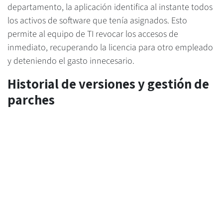
departamento, la aplicación identifica al instante todos
los activos de software que tenía asignados. Esto
permite al equipo de TI revocar los accesos de
inmediato, recuperando la licencia para otro empleado
y deteniendo el gasto innecesario.
Historial de versiones y gestión de
parches
El módulo añade campos específicos para controlar el
ciclo de vida técnico del software: versiones autorizadas,
fechas de fin de soporte por parte del fabricante y
registro de dependencias críticas. Esto permite que las
órdenes de mantenimiento preventivo de Odoo no
sean solo "avisos de calendario", sino planes de
actualización técnica precisos.