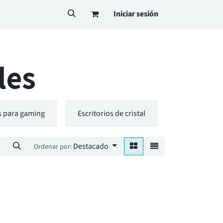
Iniciar sesión
les
os para gaming
Escritorios de cristal
Escritorios d
Destacado
Ordenar por: